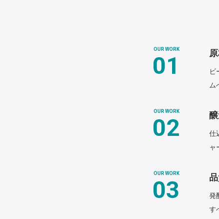
OUR WORK
原
01
ビ
ム
OUR WORK
醸
02
仕
ャ
OUR WORK
品
03
発
す