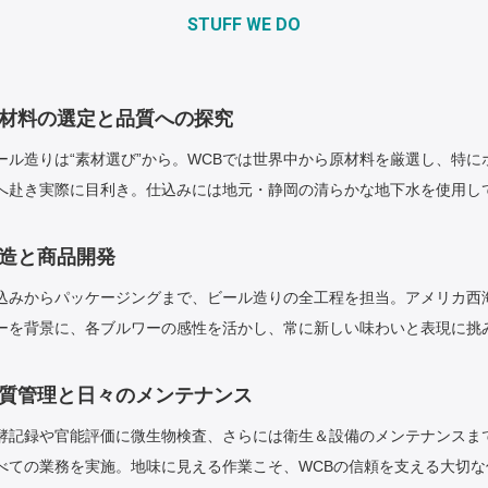
STUFF WE DO
材料の選定と品質への探究
ール造りは“素材選び”から。WCBでは世界中から原材料を厳選し、特
へ赴き実際に目利き。仕込みには地元・静岡の清らかな地下水を使用し
造と商品開発
込みからパッケージングまで、ビール造りの全工程を担当。アメリカ西
ーを背景に、各ブルワーの感性を活かし、常に新しい味わいと表現に挑
質管理と日々のメンテナンス
酵記録や官能評価に微生物検査、さらには衛生＆設備のメンテナンスま
べての業務を実施。地味に見える作業こそ、WCBの信頼を支える大切な