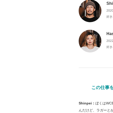
Shi
202
好き
Ha
202
好き
この仕事
Shinpei：
ぼくはWC
んだけど、ラガーとか日