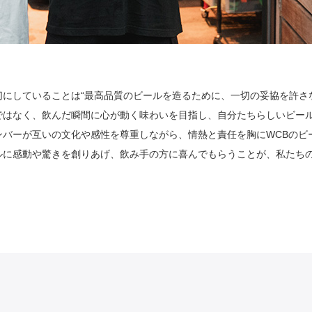
切にしていることは“最高品質のビールを造るために、一切の妥協を許さ
ではなく、飲んだ瞬間に心が動く味わいを目指し、自分たちらしいビー
ンバーが互いの文化や感性を尊重しながら、情熱と責任を胸にWCBのビ
ルに感動や驚きを創りあげ、飲み手の方に喜んでもらうことが、私たち