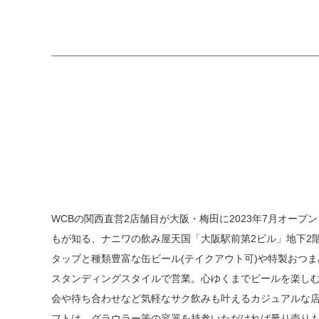
WCBの関西直営2店舗目が大阪・梅田に2023年7月オープ
もが知る、ナニワの飲み屋天国「大阪駅前第2ビル」地下2
タップと種類豊富な缶ビール(テイクアウト可)や特製おつ
スタンディングスタイルで営業。心ゆくまでビールを楽しむ
会や待ち合わせなど気軽なサク飲みも叶えるカジュアルな
フトは、グラウラー等の容器を持参いただければ量り売り