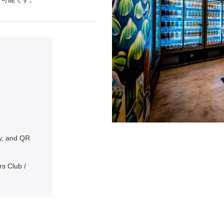
y, and QR
rs Club /