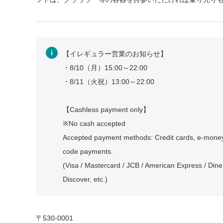
【イレギュラー営業のお知らせ】
・8/10（月）15:00～22:00
・8/11（火祝）13:00～22:00
【Cashless payment only】
※No cash accepted
Accepted payment methods: Credit cards, e-mone
code payments.
(Visa / Mastercard / JCB / American Express / Dine
Discover, etc.)
〒530-0001