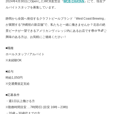
2024年4月30日にOpenしたWCB直営店『
WCB CHATAN
』にて、現在ア
ルバイトスタッフを募集しています。
静岡から全国へ発信するクラフトビールブランド「West Coast Brewing」
が展開する“沖縄初の新店舗”で、私たちと一緒に働きませんか？北谷の絶
景ビーチが一望できるアメリカンヴィレッジ内にあるお店です😎🍺🌴🌈ご
興味のある方は、お気軽にご連絡ください！
■職種
ホールスタッフ / アルバイト
※未経験OK
■給与
時給1,050円
※交通費規定支給
■応募条件
・週1日以上働ける方
※勤務時間目安 …7時間/日 (目安 16時～23時)
・20歳～30歳代までの方