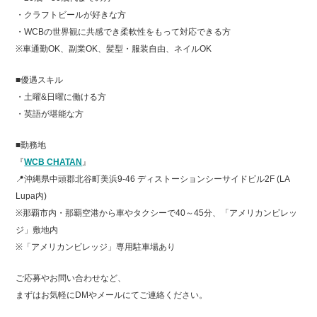
・クラフトビールが好きな方
・WCBの世界観に共感でき柔軟性をもって対応できる方
※車通勤OK、副業OK、髪型・服装自由、ネイルOK
■優遇スキル
・土曜&日曜に働ける方
・英語が堪能な方
■勤務地
『
WCB CHATAN
』
📍沖縄県中頭郡北谷町美浜9-46 ディストーションシーサイドビル2F (LA
Lupa内)
※那覇市内・那覇空港から車やタクシーで40～45分、「アメリカンビレッ
ジ」敷地内
※「アメリカンビレッジ」専用駐車場あり
ご応募やお問い合わせなど、
まずはお気軽にDMやメールにてご連絡ください。