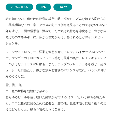
7.0%～8.5%
IPA
HAZY
誰も知らない、僕だけの秘密の場所。幼い頃から、どんな時でも変わらな
い風光明媚なこの一帯。グラスの向こう側さえ見ることのできないHazyに
降り注ぐ、一面の雪景色。澄み切った空気は気持ちを浄化させ、豊かな自
然は心のエネルギーに。広がる雲海からは、あふれるほどのインスピレー
ションを。
レモンやストロベリー、洋梨を連想させるアロマ。パイナップルにパパイ
ヤ、マンゴーのトロピカルフルーツ感ある風味の奥に、レモンキャンディ
ーのようなシトラスの印象も。また、ホップのフレッシュさを感じ、超ジ
ューシーな口当たり。微かな渋みと甘さのバランスが取れ、バランス良い
締めくくりに。
雪、雲、山。
白一色の世界を朝焼けが染める。
あらゆるビールを造り続けた経験から“アルケミスト”という称号を得た今
も、ココは原点に戻るために必要な天空の地。見渡す限りに続く山々のよ
うにどっしりと、移ろう雲のように自由に。