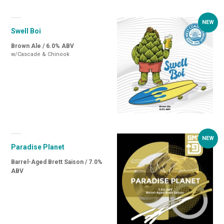
Swell Boi
Brown Ale / 6.0% ABV
w/Cascade & Chinook
Paradise Planet
Barrel-Aged Brett Saison / 7.0%
ABV