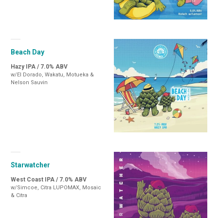
Beach Day
Hazy IPA / 7.0% ABV
w/El Dorado, Wakatu, Motueka &
Nelson Sauvin
Starwatcher
West Coast IPA / 7.0% ABV
w/Simcoe, Citra LUPOMAX, Mosaic
& Citra