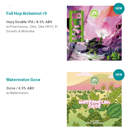
Full Hop Alchemist r9
Hazy Double IPA / 8.5% ABV
w/Peacharine, Citra, Citra CRYO, El
Dorado & Motueka
Watermelon Gose
Gose / 4.5% ABV
w/Watermelon