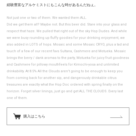
経験豊富なアルケミストにもこんな時があるんだねぇ。
Not just one or two of them. We wanted them ALL.
Did we get them all? Maybe not. But this beer did. Stare into your glass and
respect that haze. We pulled that right out of the sky Hop Dudes. And while
we were busy rounding up fluffy goodies for your drinking enjoyment, we
also added in LOTS of hops. Mosaic and some Mosaic CRYO, plus a tad and
touch of a few of our recent favs Sultana, Cashmere and Motueka. Mosaic
brings the berry / dank aromas to the party, Motueka for juicy fruit goodness
and Cashmere for pillowy mouthfeels for Kimochi-yosa and unlimited
drinkability. At 8.5% All the Clouds aren’t going to be enough to keep you
from coming back for another sip, and dangerously drinkable citrus
treasures are exactly what the Hop Doc ordered with spring finally on the
horizon. Forget silver linings, just go and get ALL THE CLOUDS. Every last
one of them.
購入はこちら