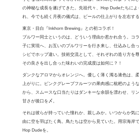
の神秘な成長を遂げてきた。先祖代々、Hop Dudeたちに
れ、今でも続く月夜の儀式は、ビールの仕上がりを左右す
東京・目白『Inkhorn Brewing』との初コラボ！
ブルワー同士というのは、どういう理由か惹かれ合う。コ
子に実現へ、お互いのブルワリーを行き来し、仕込みし合
シピでホップ違い。技術交流として、それぞれの造り方を
その良さを出し合った味わいの完成度は如何に？！
ダンクなアロマからオレンジへ。優しく薄く濁る液色は、柔ら
上がりに。ピンクグレープフルーツの果肉感に枇杷のよう
から、スムースな口当たりはダンキーな余韻を漂わせ、リ
甘さが後口を〆。
それは彼らが持っていた憧れか、親しみか。いつからか気
由に空を羽ばたく鳥。鳥たちは空から見ていた。用宗海岸
Hop Dudeを。