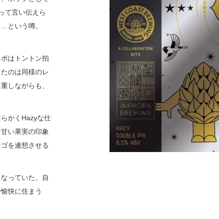
よって言い伝えら
る…という噂。
ラボはトントン拍
ったのは同様のレ
尊重しながらも、
かくHazyな仕
な甘い果実の印象
ンゴを連想させる
になっていた、自
で愉快に住まう