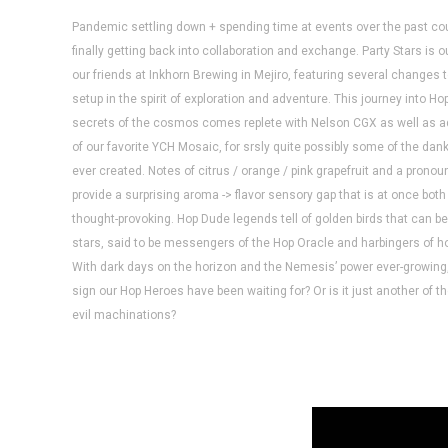
Pandemic settling down + spending time at events over the past co
finally getting back into collaboration and exchange. Party Stars is our
our friends at Inkhorn Brewing in Mejiro, featuring several changes t
setup in the spirit of exploration and adventure. This journey into H
secrets of the cosmos comes replete with Nelson CGX as well as a
of our favorite YCH Mosaic, for srsly quite possibly some of the dank
ever created. Notes of citrus / orange / pink grapefruit and a prono
provide a surprising aroma -> flavor sensory gap that is at once bot
thought-provoking. Hop Dude legends tell of golden birds that can 
stars, said to be messengers of the Hop Oracle and harbingers of h
With dark days on the horizon and the Nemesis’ power ever-growing,
sign our Hop Heroes have been waiting for? Or is it just another of th
evil machinations?