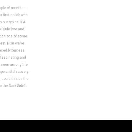
uple of months =
 first collab with
o our typical IPA
op Dude lore and
dditions of some
est elixir we’ve
unced bitterness
h fascinating and
be seen among the
ope and discovery.
 could this be the
e the Dark Side’s