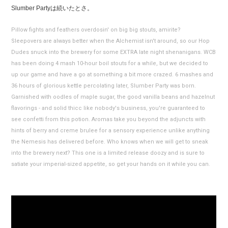
Slumber Partyは続いたとさ。
Pillow fights and feathers overdosin' on big big stouts, amirite?
Sleepovers are always better when the Alchemist isn't around, so our Hop
Dudes snuck into the brewery for some EXTRA late night shenanigans. WCB
has been doing 4 mash 10-hour boil stouts for a while, but we decided to
up our game and have a go at something a bit more crazed. 6 mashes and
36 hours of glorious kettle percolating later, Slumber Party was born.
Garnished with oodles of maple sugar, the good vanilla beans and hazelnut
flavorings - and solid thicc like nobody's business, you're guaranteed to
see confetti from this potion. Aromas take you beyond the adjuncts with
hints of berry and creme brulee for a sensory experience unlike anything
the Nemesis has delivered before. Who knows when we will get to sneak
into the brewery next? This one is a limited release doozy and is sure to
satiate your imperial-sized appetite, so get your hands on it while you can.