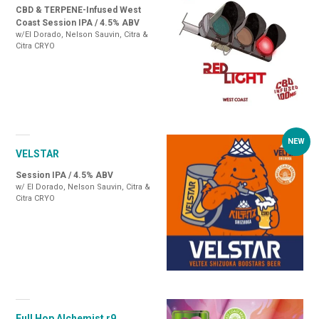
CBD & TERPENE-Infused West
Coast Session IPA / 4.5% ABV
w/El Dorado, Nelson Sauvin, Citra &
Citra CRYO
VELSTAR
Session IPA / 4.5% ABV
w/ El Dorado, Nelson Sauvin, Citra &
Citra CRYO
Full Hop Alchemist r9