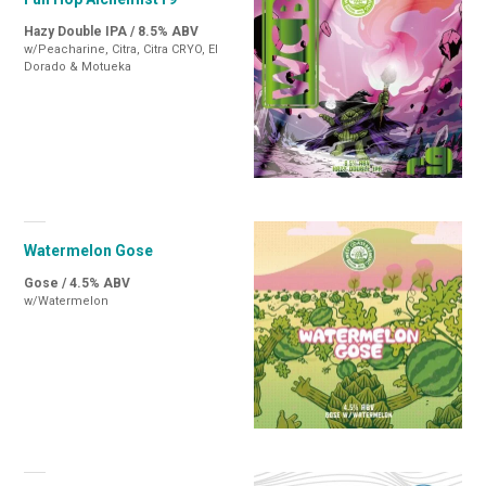
Hazy Double IPA / 8.5% ABV
w/Peacharine, Citra, Citra CRYO, El
Dorado & Motueka
Watermelon Gose
Gose / 4.5% ABV
w/Watermelon