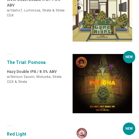
ABV
w/Idaho7, Luminosa, Strata & Strata
CGX
The Trial: Pomona
Hazy Double IPA / 8.5% ABV
w/Nelson Sauvin, Motueka, Strata
CGX & Strata
Red Light