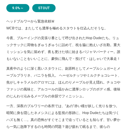
9.0%～
STOUT
ヘッドブルワーから緊急依頼🚨
WCBでは、またしても濃厚を極めるスタウトを仕込んだそうな。
今夜、ブルーイングの見張り番として呼び出されたHop Dudeたち。リュ
ックサックに荷物をぎゅうぎゅうに詰めて、枕を脇に抱えいざ出勤。重大
ミッションを気に留めず、夜も更けた頃に始まるパジャマパーティー。誰
もいないことをいいことに、豪快に飛んで・投げて・はしゃいで大暴走！
真夜中のように深く黒いスタウトに、副原料としてメープルシュガーとメ
ープルプラリネ、バニラを投入。 ヘーゼルナッツやミルクチョコレート、
焦がしキャラメルのアロマには、ほんのりメープルが見え隠れ。チョコや
ファッジの風味と、アルコールの温かみに濃厚シロップのボディ感。後味
のじんわり沁みるメープルの余韻でフィニッシュ。
一方、深夜のブルワリーの各所では、“あの”赤い瞳が妖しく光りを放つ。
暗闇に身を隠したネメシスによる監視の形跡に、Hop Dudeたちは気づく
ハズも無く…。真の恐怖がすぐそこまで迫っているとも知らず、甘い夢か
ら一気に急降下するのも時間の問題？遊び疲れて眠るまで、彼らの