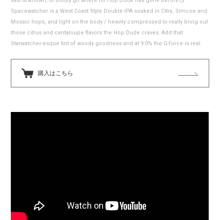
vast unknown, to boldly go where no Hop Dude has gone before🧐
Spacewatcher is a West Coast Style Double IPA soaked in Citra, Simcoe and
Mosaic hops, and light on the body / heavily compressed to really bring out
those citrus and cantaloupe flavors the Hop Dude craves. Add that
Starwatcher-esque tint of woody goodness and at 9.0% the G-force is real.
購入はこちら