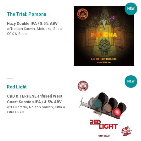
The Trial: Pomona
Hazy Double IPA / 8.5% ABV
w/Nelson Sauvin, Motueka, Strata
CGX & Strata
Red Light
CBD & TERPENE-Infused West
Coast Session IPA / 4.5% ABV
w/El Dorado, Nelson Sauvin, Citra &
Citra CRYO