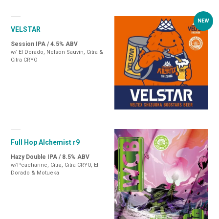
VELSTAR
Session IPA / 4.5% ABV
w/ El Dorado, Nelson Sauvin, Citra &
Citra CRYO
Full Hop Alchemist r9
Hazy Double IPA / 8.5% ABV
w/Peacharine, Citra, Citra CRYO, El
Dorado & Motueka