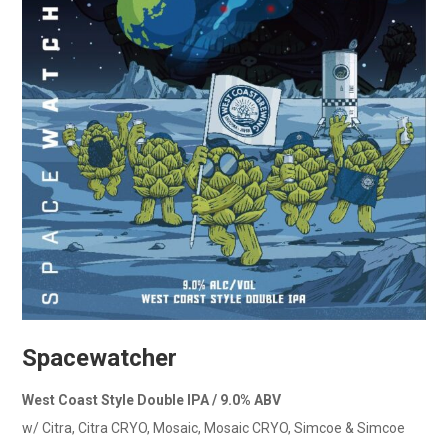
Spacewatcher
West Coast Style Double IPA / 9.0% ABV
w/ Citra, Citra CRYO, Mosaic, Mosaic CRYO, Simcoe & Simcoe