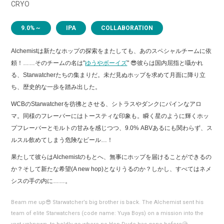
CRYO
9.0%～
IPA
COLLABORATION
Alchemistは新たなホップの探索をまたしても、あのスペシャルチームに依
頼！……そのチームの名は"
ゆうやボーイズ
" 😎彼らは国内屈指と囁かれ
る、Starwatcherたちの集まりだ。未だ見ぬホップを求めて月面に降り立
ち、歴史的な一歩を踏み出した。
WCBのStarwatcherを彷彿とさせる、シトラスやダンクにパインなアロ
マ。同様のフレーバーにはトースティな印象も。瞬く星のように輝くホッ
プフレーバーとモルトの甘みを感じつつ、9.0% ABVあるにも関わらず、ス
ルスル飲めてしまう危険なビール…！
果たして彼らはAlchemistのもとへ、無事にホップを届けることができるの
か？そして新たな希望(A new hop)となりうるのか？しかし、すべてはネメ
シスの手の内に……。
Beam me up😎 Starwatcher’s big brother is back. The Alchemist sent his
team of elite Starwatchers (code name: Yuya Boys) on a mission into the