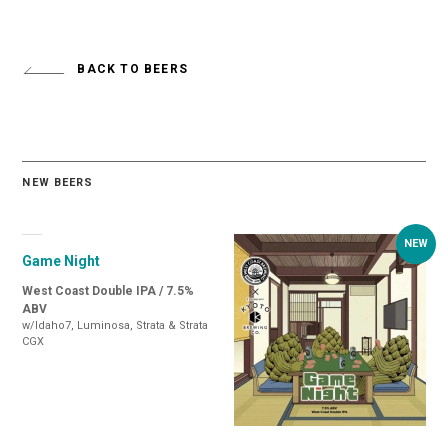
BACK TO BEERS
NEW BEERS
Game Night
West Coast Double IPA / 7.5%
ABV
w/Idaho7, Luminosa, Strata & Strata
CGX