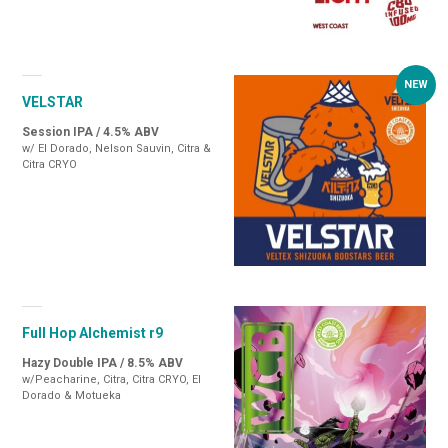
VELSTAR
Session IPA / 4.5% ABV
w/ El Dorado, Nelson Sauvin, Citra &
Citra CRYO
Full Hop Alchemist r9
Hazy Double IPA / 8.5% ABV
w/Peacharine, Citra, Citra CRYO, El
Dorado & Motueka