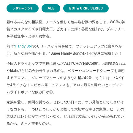
5.0%～6.5%
ALE
BOI & GRRL SERIES
頼れるみんなの相談役。チームを優しく包み込む懐の深さこそ、WCBの神
髄？カスタマイズや日曜大工、ピカイチに輝く器用な腕前で、ブルワリー
を平穏無事へと導く功労者。
前作“
Handy Boi
”のリリースから時を経て、ブラッシュアップに磨きをか
け、新たな顔を覗かせる、“Super Handy Boi”のレシピが遂に完成した！
今回のドライホップで主役に選んだのはYCHの“HBC586”。お馴染みStrata
やIdaho7と組み合わせ生まれるのは、ベリーやコンコードグレープを連想
するアロマに、グレープフルーツのような柑橘の印象。さらには、パパイ
ヤ&ライチなトロピカル系ニュアンスも。アロマ通りの味わいとミディア
ムライトボディな飲み口が◎。
家族を愛し、仲間を労わる。せわしない日々に、つい見落としてしまいそ
うなコトも、一つひとつしっかりと拾って大切する幸せの象徴。ビールの
美味さはレシピがすべてじゃなく、どれだけの温かい想いが込められてい
るかも、きっと重要なのだ。