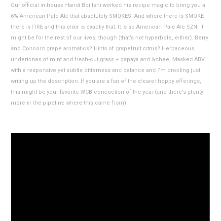
Our official in-house Handi Boi Ishi worked his recipe magic to bring you a
6% American Pale Ale that absolutely SMOKES. And where there is SMOKE
there is FIRE and this elixir is exactly that. It is so American Pale Ale SZN. It
might be for the rest of our lives, though (that’s not hyperbole, either). Berry
and Concord grape aromatics? Hints of grapefruit citrus? Herbaceous
undertones of mint and fresh-cut grass + papaya and lychee. Masked ABV
with a responsive yet subtle bitterness and balance and I’m drooling just
writing up the description. If you are a fan of the clearer hoppy offerings,
this might be your favorite WCB concoction of the year (and there’s plenty
more in the pipeline where this came from).