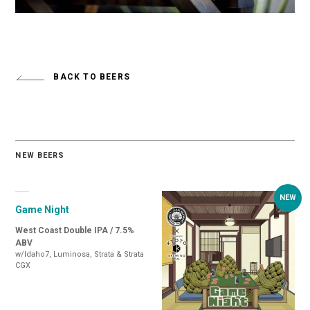
BACK TO BEERS
NEW BEERS
Game Night
West Coast Double IPA / 7.5%
ABV
w/Idaho7, Luminosa, Strata & Strata
CGX