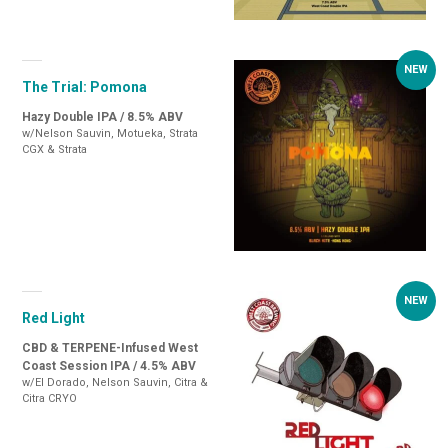
The Trial: Pomona
Hazy Double IPA / 8.5% ABV
w/Nelson Sauvin, Motueka, Strata
CGX & Strata
Red Light
CBD & TERPENE-Infused West
Coast Session IPA / 4.5% ABV
w/El Dorado, Nelson Sauvin, Citra &
Citra CRYO