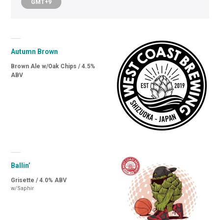
GMT+9
Autumn Brown
Brown Ale w/Oak Chips / 4.5%
ABV
Ballin’
Grisette / 4.0% ABV
w/Saphir