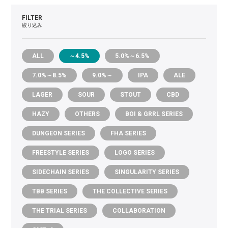
FILTER
絞り込み
ALL
～4.5%
5.0%～6.5%
7.0%～8.5%
9.0%～
IPA
ALE
LAGER
SOUR
STOUT
CBD
HAZY
OTHERS
BOI & GRRL SERIES
DUNGEON SERIES
FHA SERIES
FREESTYLE SERIES
LOGO SERIES
SIDECHAIN SERIES
SINGULARITY SERIES
TBB SERIES
THE COLLECTIVE SERIES
THE TRIAL SERIES
COLLABORATION