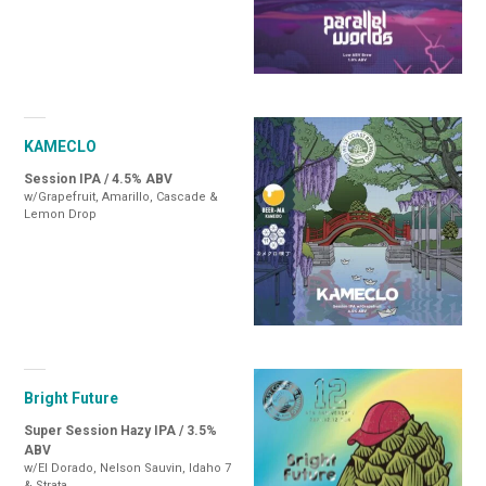
KAMECLO
Session IPA / 4.5% ABV
w/Grapefruit, Amarillo, Cascade &
Lemon Drop
Bright Future
Super Session Hazy IPA / 3.5%
ABV
w/El Dorado, Nelson Sauvin, Idaho 7
& Strata