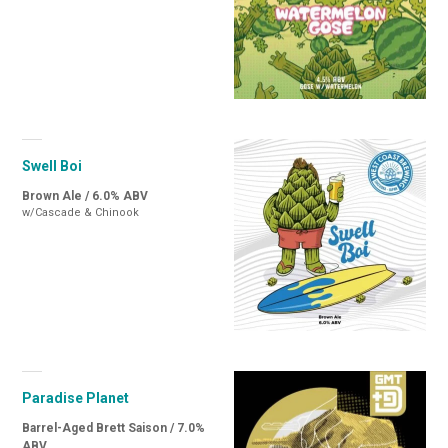
Swell Boi
Brown Ale / 6.0% ABV
w/Cascade & Chinook
Paradise Planet
Barrel-Aged Brett Saison / 7.0%
ABV