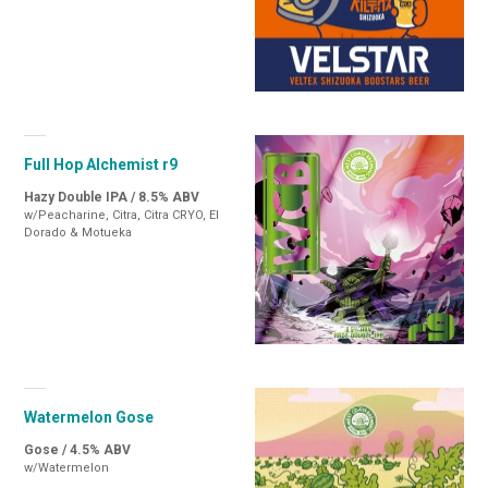
Full Hop Alchemist r9
Hazy Double IPA / 8.5% ABV
w/Peacharine, Citra, Citra CRYO, El
Dorado & Motueka
Watermelon Gose
Gose / 4.5% ABV
w/Watermelon