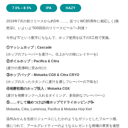
7.0%～8.5%
IPA
HAZY
2019年7月の初リリースから約5年……。近づくWCB5周年に相応しく(偶
然😮)、いよいよ“500回目のリリースビール”へ到達！
今作は“5”という数字にちなんで、ホップ使用を以下の5工程で実施。
①マッシュホップ：Cascade
(ホップのフレーバーを麦汁へ。仕上がりの味にレイヤーを)
②ボイルホップ：Pacifica & Citra
(麦汁の煮沸時に苦み付け)
③ホップバッグ：Motueka CGX & Citra CRYO
(ホップの入った小タンクに麦汁を通しフレーバーの下味を)
④発酵初期のホップ投入：Motueka CGX
(麦汁を発酵タンクへ入れるタイミング。多段的なフレーバーへ)
⑤……そして極めつけは5種ホップでドライホッピング🥳
Motueka, Citra, Luminosa, Pacifica & Motueka Hop Kief
温州みかんを生絞りジュースにしたかのようなガツンとしたフルーツ感。
後につれて、アールグレイティーのようなエレガントな柑橘の果実を連想