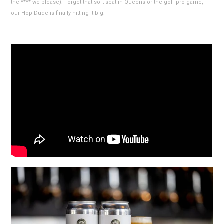
the **** we please). Forget that soft seat in Queens or the golf pro game,
our Hop Dude is finally hitting it big.