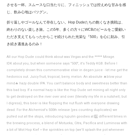
させる一杯。スムースな口当たりに、フィニッシュでは控えめな甘みを感
じ、飲み心地はバツグン。
折り返しやゴールなんて存在しない。Hop Dudeたちの飽くなき挑戦は、
終わりのない楽しき旅。この5年、多くの方々にWCBのビールをご愛顧い
ただき支えてもらったからこそ続けられた光栄な『500』を心に刻み、引
き続き邁進あるのみ！
All our Hop Dude could think about was Vegas and the ***** Mirage.
IDK about you, but when someone says "500", it's Teddy KGB. Before I
completely drown this commemorative elixir in degen juice - let me get the
hedonics out. Juicy fruit, tropical, berry, melon. An absolute 🔥blow your
mind🔥 hazy double IPA. You can't balance body and sweetness better than
this bad boy. If a normal hazy is like the Hop Dude set mining all night only
to get destroyed on the river over and over (literally my life in a nutshell, but
I digress), this beer is like flopping the nut flush with everyone drawing
dead. For the Alchemist's 500th release (yes counting duplicates) we
pulled out all the stops, introducing lupulin goodies at 5️⃣ different times in
the brewing process, a blend of Motueka, Citra, Pacifica and Luminosa with
a bit of Mot Hop Kief = the sprinkles on top (we'll splash the pot whenever