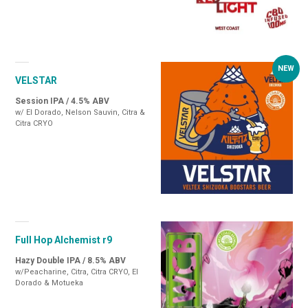
VELSTAR
Session IPA / 4.5% ABV
w/ El Dorado, Nelson Sauvin, Citra &
Citra CRYO
Full Hop Alchemist r9
Hazy Double IPA / 8.5% ABV
w/Peacharine, Citra, Citra CRYO, El
Dorado & Motueka