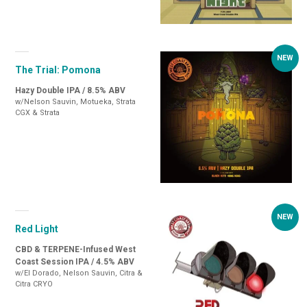
The Trial: Pomona
Hazy Double IPA / 8.5% ABV
w/Nelson Sauvin, Motueka, Strata
CGX & Strata
Red Light
CBD & TERPENE-Infused West
Coast Session IPA / 4.5% ABV
w/El Dorado, Nelson Sauvin, Citra &
Citra CRYO