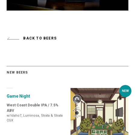
BACK TO BEERS
NEW BEERS
Game Night
West Coast Double IPA / 7.5%
ABV
w/Idaho7, Luminosa, Strata & Strata
CGX