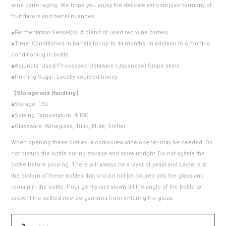
wine barrel aging. We hope you enjoy the delicate yet complex harmony of
fruit flavors and barrel nuances.
■Fermentation Vessel(s): A blend of used red wine barrels
■Time: Conditioned in barrels for up to 44 months, in addition to 6 months
conditioning in bottle
■Adjuncts: Used/Processed Delaware (Japanese) Grape skins
■Priming Sugar: Locally sourced honey
【Storage and Handling】
■Storage: 15C
■Serving Temperature: 4-15C
■Glassware: Wineglass, Tulip, Flute, Snifter
When opening these bottles, a corkscrew wine opener may be needed. Do
not disturb the bottle during storage and store upright. Do not agitate the
bottle before pouring. There will always be a layer of yeast and bacteria at
the bottom of these bottles that should not be poured into the glass and
remain in the bottle. Pour gently and slowly tilt the angle of the bottle to
prevent the settled microorganisms from entering the glass.