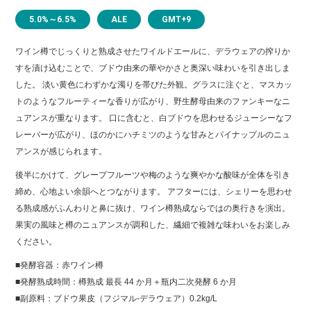
5.0%～6.5%
ALE
GMT+9
ワイン樽でじっくりと熟成させたワイルドエールに、デラウェアの搾りか
すを漬け込むことで、ブドウ由来の華やかさと奥深い味わいを引き出しま
した。 淡い黄色にわずかな濁りを帯びた外観。グラスに注ぐと、マスカッ
トのようなフルーティーな香りが広がり、野生酵母由来のファンキーなニ
ュアンスが重なります。 口に含むと、白ブドウを思わせるジューシーなフ
レーバーが広がり、ほのかにハチミツのような甘みとパイナップルのニュ
アンスが感じられます。
後半にかけて、グレープフルーツや梅のような爽やかな酸味が全体を引き
締め、心地よい余韻へとつながります。 アフターには、シェリーを思わせ
る熟成感がふんわりと鼻に抜け、ワイン樽熟成ならではの奥行きを演出。
果実の風味と樽のニュアンスが調和した、繊細で複雑な味わいをお楽しみ
ください。
■発酵容器：赤ワイン樽
■発酵熟成時間：樽熟成 最⾧ 44 か月＋瓶内二次発酵 6 か月
■副原料：ブドウ果皮（フジマル-デラウェア）0.2kg/L