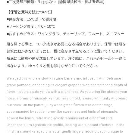
■二次発酵用糖類：生はちみつ（静岡県浜松市・⾧坂養蜂場）
【保管と賞味方法について】
■保存方法：15℃以下で要冷蔵
■サービング温度：4℃～10℃
■おすすめグラス：ワイングラス、チューリップ、フルート、スニフター
瓶を開ける際は、コルク抜きが必要になる場合があります。保管中は瓶を
頻繁に動かさないようにし、横に寝かさず立てるように置いてください。
瓶底には酵母や菌が沈殿しています。注ぐ際に、これらがビールと一緒に
出ないよう、ゆっくりと瓶を傾けながら注いでください。
We aged this wild ale slowly in wine barrels and infused it with Delaware
grape pomace, enhancing its elegant grapederived character and depth of
flavor. It pours a pale yellow with a slight haze. As you bring the glass to your
nose, aromas of muscat-like fruitiness unfold, layered with funky wild yeast
nuances. On the palate, juicy white grape flavors take center stage,
accompanied by subtle honey-like sweetness and hints of pineapple.
Toward the finish, refreshing acidity reminiscent of grapefruit and
Japanese plum tightens the profile, leading to a pleasant aftertaste. In the
finish, a sherrylike aged character gently lingers, adding depth unique to