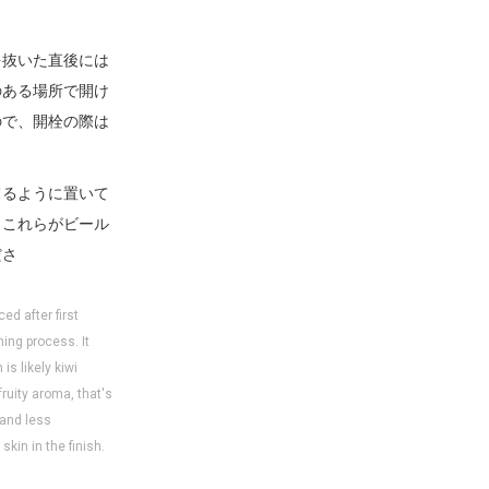
を抜いた直後には
のある場所で開け
ので、開栓の際は
てるように置いて
、これらがビール
ださ
ed after first
ing process. It
is likely kiwi
fruity aroma, that's
 and less
skin in the finish.