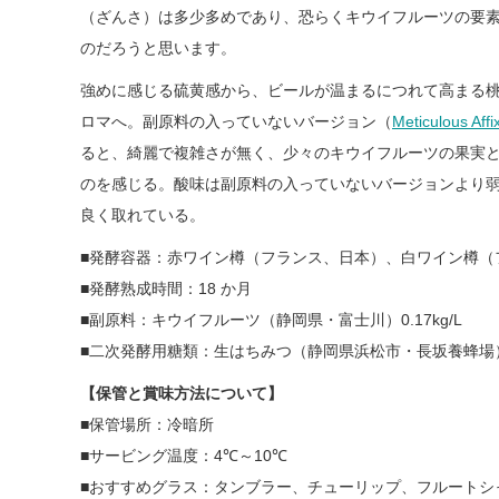
（ざんさ）は多少多めであり、恐らくキウイフルーツの要
のだろうと思います。
強めに感じる硫黄感から、ビールが温まるにつれて高まる
ロマへ。副原料の入っていないバージョン（
Meticulous Affi
ると、綺麗で複雑さが無く、少々のキウイフルーツの果実
のを感じる。酸味は副原料の入っていないバージョンより
良く取れている。
■発酵容器：赤ワイン樽（フランス、日本）、白ワイン樽（
■発酵熟成時間：18 か月
■副原料：キウイフルーツ（静岡県・富士川）0.17kg/L
■二次発酵用糖類：生はちみつ（静岡県浜松市・⾧坂養蜂場
【保管と賞味方法について】
■保管場所：冷暗所
■サービング温度：4℃～10℃
■おすすめグラス：タンブラー、チューリップ、フルートシ