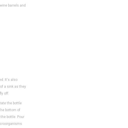
wine barrels and
. It's also
f a sink as they
ly off.
tate the bottle
 the bottom of
the bottle. Pour
 microorganisms