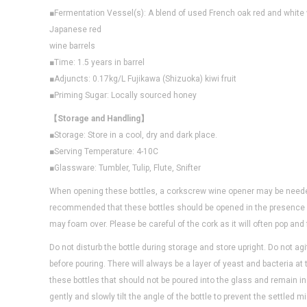
■Fermentation Vessel(s): A blend of used French oak red and white 
Japanese red
wine barrels
■Time: 1.5 years in barrel
■Adjuncts: 0.17kg/L Fujikawa (Shizuoka) kiwi fruit
■Priming Sugar: Locally sourced honey
【Storage and Handling】
■Storage: Store in a cool, dry and dark place.
■Serving Temperature: 4-10C
■Glassware: Tumbler, Tulip, Flute, Snifter
When opening these bottles, a corkscrew wine opener may be needed
recommended that these bottles should be opened in the presence o
may foam over. Please be careful of the cork as it will often pop and f
Do not disturb the bottle during storage and store upright. Do not agi
before pouring. There will always be a layer of yeast and bacteria at
these bottles that should not be poured into the glass and remain in 
gently and slowly tilt the angle of the bottle to prevent the settled