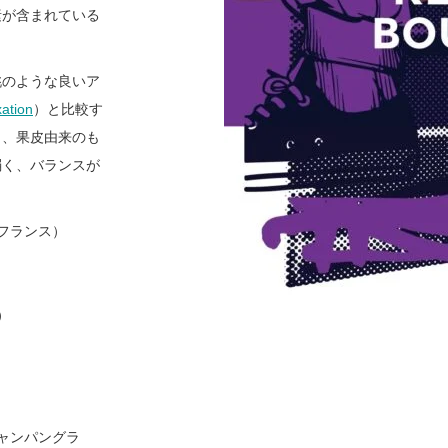
素が含まれている
桃のような良いア
xation
）と比較す
と、果皮由来のも
弱く、バランスが
フランス）
）
ャンパングラ