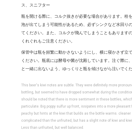
ス、スニフター
瓶を開ける際に、コルク抜きが必要な場合があります。栓
泡が出てしまう可能性があるため、必ずシンクなど水回り
てください。また、コルクが飛んでしまうこともあります
くれぐれもご注意ください。
保管中は瓶を頻繁に動かさないようにし、横に寝かさず立
ください。瓶底には酵母や菌が沈殿しています。注ぐ際に
と一緒に出ないよう、ゆっくりと瓶を傾けながら注いでく
This beer's kiwi notes are subtle. They were definitely more pronounc
bottling, but seemed to have dropped somewhat during the condition
should be noted that there is more sentiment in these bottles, which 
particulate. Big poppy sulfur up front, issipates into a more pleasant 
peachy but hints at the kiwi that builds as the bottle warms. cleaner
complicated than the unfruited, but has a slight note of kiwi and kiwi 
Less than unfruited, but well balanced.