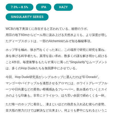
7.0%～8.5%
IPA
HAZY
SINGULARITY SERIES
WCBの地下奥深くに存在すると言われている、秘密のラボ。
用宗の地下60mからビール用に汲み上げる天然水よりも、より深度が増し
たディープスポットは、一部のAlchemistのみぞ知る極秘事項。
ホップ学を極め、狭き門をくぐった末に、この場所で研究に研究を重ね、
身を捧げる科学者たち。真理を追い求め、数多くの謎を解き明かし続ける
こと4作目。毎度衝撃をもたらす濁りに濁った“Singularity”なムーブメント
は、多くのHop Dudeたちを無我夢中にさせている。
今回、Hop Dude研究員がシングルホップに選んだのは“El Dorado”。
マンゴーやパイナップルを連想させるアロマには、ホワイトグレープフル
ーツや日向夏などの黄色い柑橘感あるフレーバー。飲み進めていくとスイ
カのような印象も。非常にドライかつ、ほろ苦い余韻で締めくくる一杯。
ただ唯一のホップに着目し、凄まじいほどの熱意を入れ込む彼らの姿勢。
並大抵の努力だけでは解決など出来まい。何よりも夢中になれるというこ