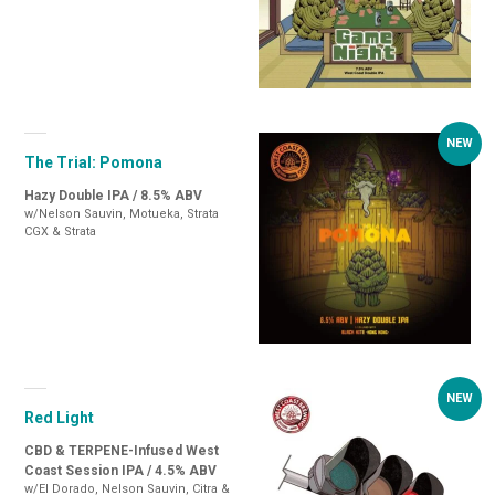
The Trial: Pomona
Hazy Double IPA / 8.5% ABV
w/Nelson Sauvin, Motueka, Strata
CGX & Strata
Red Light
CBD & TERPENE-Infused West
Coast Session IPA / 4.5% ABV
w/El Dorado, Nelson Sauvin, Citra &