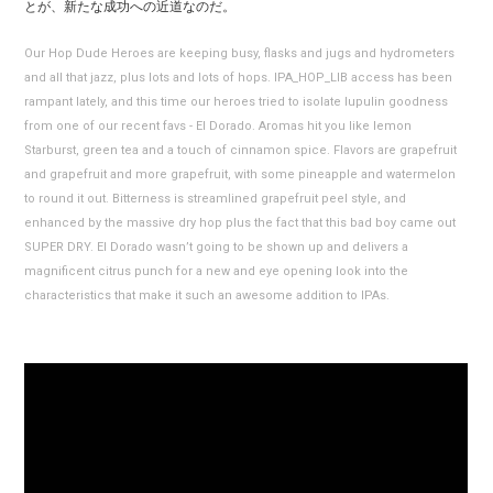
とが、新たな成功への近道なのだ。
Our Hop Dude Heroes are keeping busy, flasks and jugs and hydrometers
and all that jazz, plus lots and lots of hops. IPA_HOP_LIB access has been
rampant lately, and this time our heroes tried to isolate lupulin goodness
from one of our recent favs - El Dorado. Aromas hit you like lemon
Starburst, green tea and a touch of cinnamon spice. Flavors are grapefruit
and grapefruit and more grapefruit, with some pineapple and watermelon
to round it out. Bitterness is streamlined grapefruit peel style, and
enhanced by the massive dry hop plus the fact that this bad boy came out
SUPER DRY. El Dorado wasn’t going to be shown up and delivers a
magnificent citrus punch for a new and eye opening look into the
characteristics that make it such an awesome addition to IPAs.