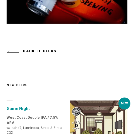
BACK TO BEERS
NEW BEERS
Game Night
West Coast Double IPA / 7.5%
ABV
w/Idaho7, Luminosa, Strata & Strata
CGX