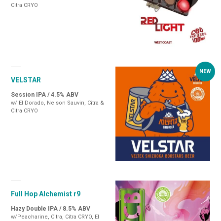
Citra CRYO
VELSTAR
Session IPA / 4.5% ABV
w/ El Dorado, Nelson Sauvin, Citra &
Citra CRYO
Full Hop Alchemist r9
Hazy Double IPA / 8.5% ABV
w/Peacharine, Citra, Citra CRYO, El