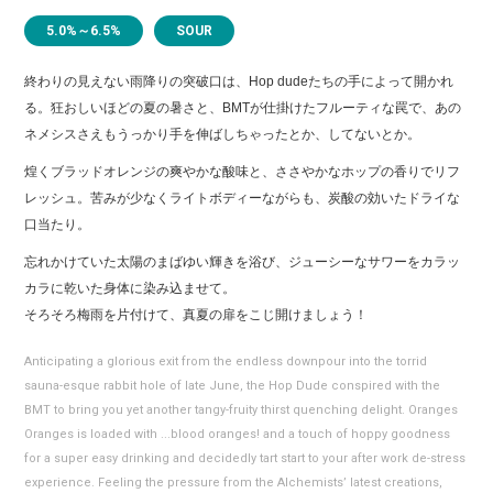
5.0%～6.5%
SOUR
終わりの見えない雨降りの突破口は、Hop dudeたちの手によって開かれ
る。狂おしいほどの夏の暑さと、BMTが仕掛けたフルーティな罠で、あの
ネメシスさえもうっかり手を伸ばしちゃったとか、してないとか。
煌くブラッドオレンジの爽やかな酸味と、ささやかなホップの香りでリフ
レッシュ。苦みが少なくライトボディーながらも、炭酸の効いたドライな
口当たり。
忘れかけていた太陽のまばゆい輝きを浴び、ジューシーなサワーをカラッ
カラに乾いた身体に染み込ませて。
そろそろ梅雨を片付けて、真夏の扉をこじ開けましょう！
Anticipating a glorious exit from the endless downpour into the torrid
sauna-esque rabbit hole of late June, the Hop Dude conspired with the
BMT to bring you yet another tangy-fruity thirst quenching delight. Oranges
Oranges is loaded with ...blood oranges! and a touch of hoppy goodness
for a super easy drinking and decidedly tart start to your after work de-stress
experience. Feeling the pressure from the Alchemists’ latest creations,