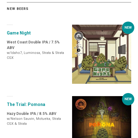
NEW BEERS
Game Night
West Coast Double IPA / 7.5%
ABV
w/Idaho7, Luminosa, Strata & Strata
CGX
The Trial: Pomona
Hazy Double IPA / 8.5% ABV
w/Nelson Sauvin, Motueka, Strata
CGX & Strata