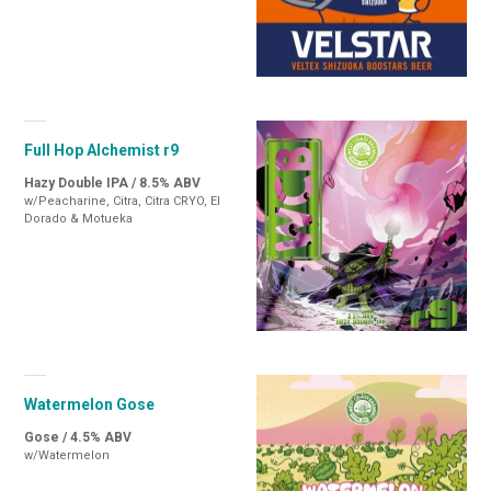
Full Hop Alchemist r9
Hazy Double IPA / 8.5% ABV
w/Peacharine, Citra, Citra CRYO, El
Dorado & Motueka
Watermelon Gose
Gose / 4.5% ABV
w/Watermelon