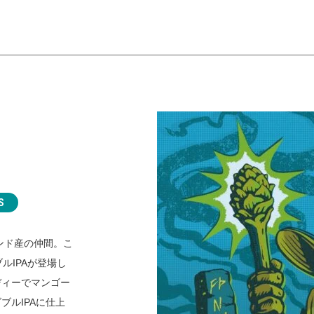
S
ンド産の仲間。こ
ルIPAが登場し
ディーでマンゴー
ルIPAに仕上