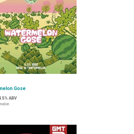
melon Gose
4.5% ABV
melon