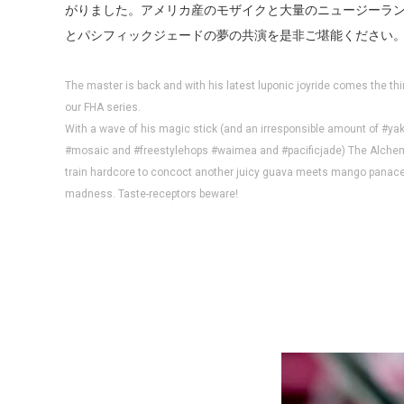
がりました。アメリカ産のモザイクと大量のニュージーラ
とパシフィックジェードの夢の共演を是非ご堪能ください
The master is back and with his latest luponic joyride comes the thi
our FHA series.
With a wave of his magic stick (and an irresponsible amount of #y
#mosaic and #freestylehops #waimea and #pacificjade) The Alchemi
train hardcore to concoct another juicy guava meets mango panace
madness. Taste-receptors beware!