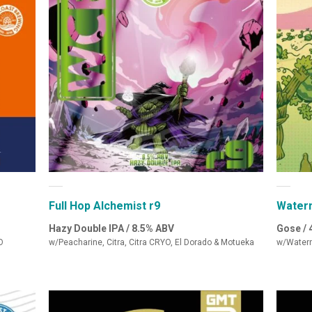
Full Hop Alchemist r9
Water
Hazy Double IPA / 8.5% ABV
Gose / 
O
w/Peacharine, Citra, Citra CRYO, El Dorado & Motueka
w/Water