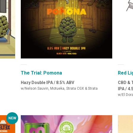
The Trial: Pomona
Red Li
Hazy Double IPA / 8.5% ABV
CBD & 
w/Nelson Sauvin, Motueka, Strata CGX & Strata
IPA / 4
w/El Dora