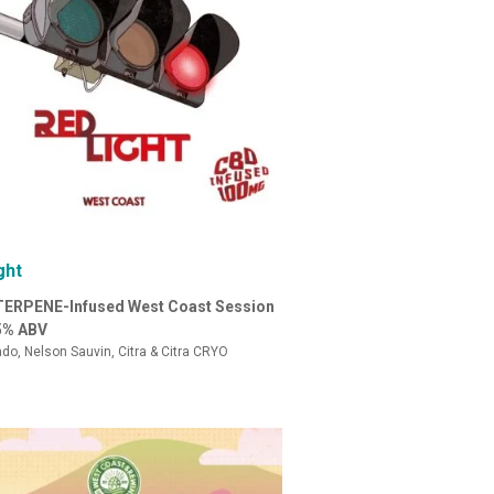
ght
TERPENE-Infused West Coast Session
.5% ABV
do, Nelson Sauvin, Citra & Citra CRYO