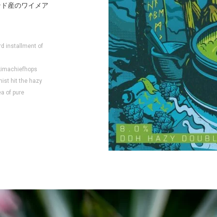
ンド産のワイメア
。
rd installment of
akimachiefhops
st hit the hazy
a of pure