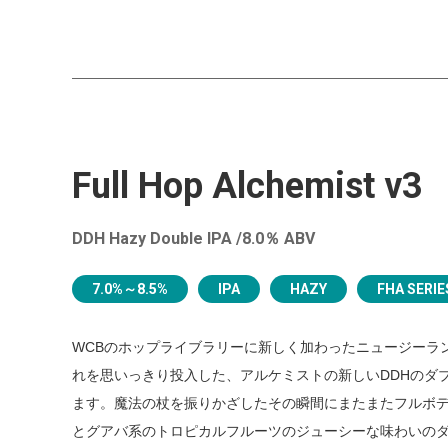
Full Hop Alchemist v3
DDH Hazy Double IPA /8.0％ ABV
7.0%～8.5%
IPA
HAZY
FHA SERIE
WCBのホップライブラリーに新しく加わったニュージーラ
れを思いっきり投入した、アルケミストの新しいDDHのダブ
ます。魔法の杖を振りかざしたその瞬間にまたまたフルボ
とグアバ系のトロピカルフルーツのジューシーな味わいのダブ